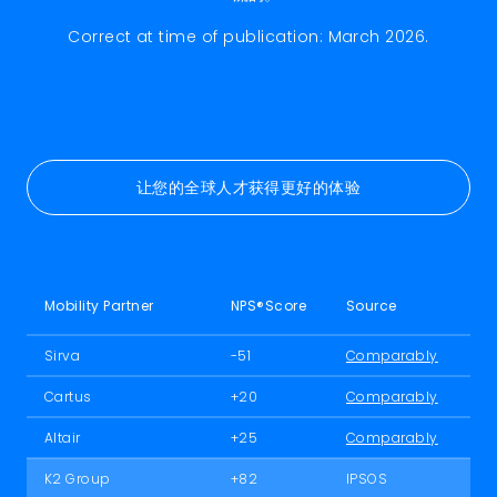
Correct at time of publication: March 2026.
让您的全球人才获得更好的体验
Mobility Partner
NPS®Score
Source
Sirva
-51
Comparably
Cartus
+20
Comparably
Altair
+25
Comparably
K2 Group
+82
IPSOS