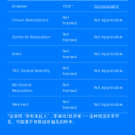
Graebel
+100*
Comparably
Not
Crown Relocations
Not Applicable
tracked
Not
Santa Fe Relocation
Not Applicable
tracked
Not
Aires
Not Applicable
tracked
Not
TRC Global Mobility
Not Applicable
tracked
NEI Global
Not
Not Applicable
Relocation
tracked
Not
Weichert
Not Applicable
tracked
*这表明 “所有发起人”，零被动/批评者——这种情况非常罕
见。可能基于有限或有偏见的样本。