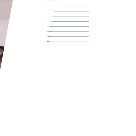
了解 K2 集团
访问 K