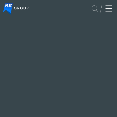
APAC
Global
Services