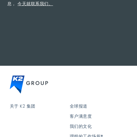
息，
今天就联系我们。
关于 K2 集团
全球报道
客户满意度
我们的文化
理想的工作场所®