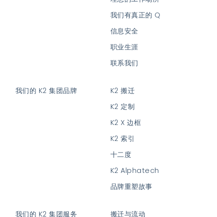
我们有真正的 Q
信息安全
职业生涯
联系我们
我们的 K2 集团品牌
K2 搬迁
K2 定制
K2 X 边框
K2 索引
十二度
K2 Alphatech
品牌重塑故事
我们的 K2 集团服务
搬迁与流动