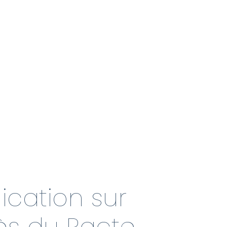
ation sur
ès du Pacte