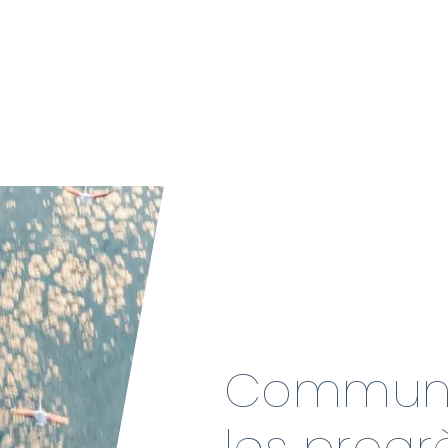
Communic
les progr