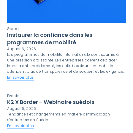
Global
Instaurer la confiance dans les
programmes de mobilité
August 6, 2026
Les programmes de mobilité internationale sont soumis à
une pression croissante. Les entreprises doivent déplacer
leurs talents rapidement, les collaborateurs en mobilité
attendent plus de transparence et de soutien, et les exigences
en matière de conformité ne cessent d'évoluer. Dans ce
En savoir plus
contexte, la confiance n'est pas seulement une qualité
souhaitable. C'est un élément essentiel à la réussite d'un
programme.
Events
K2 X Border - Webinaire suédois
August 6, 2026
Tendances et changements en matière d'immigration
d'entreprise en Suède
En savoir plus