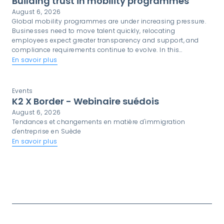
Building trust in mobility programmes
August 6, 2026
Global mobility programmes are under increasing pressure.
Businesses need to move talent quickly, relocating
employees expect greater transparency and support, and
compliance requirements continue to evolve. In this
environment, trust is not simply a desirable quality. It is a
En savoir plus
critical component of programme success.
Events
K2 X Border - Webinaire suédois
August 6, 2026
Tendances et changements en matière d'immigration
d'entreprise en Suède
En savoir plus
Afficher plus d'informations