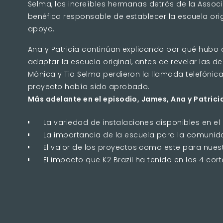
Selma, las increíbles hermanas detrás de la Asso
benéfica responsable de establecer la escuela orig
apoyo.
Ana y Patricia continúan explicando por qué hubo q
adaptar la escuela original, antes de revelar las d
Mônica y Tia Selma perdieron la llamada telefónica i
proyecto había sido aprobado.
Más adelante en el episodio, James, Ana y Patrici
La variedad de instalaciones disponibles en el 
La importancia de la escuela para la comunid
El valor de los proyectos como este para nuest
El impacto que K2 Brazil ha tenido en los 4 co